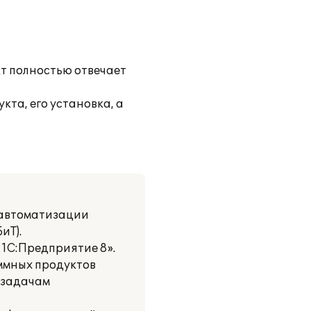
т полностью отвечает
та, его установка, а
 автоматизации
иТ).
1С:Предприятие 8».
ммных продуктов
 задачам