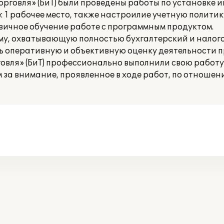
орговля» (БиТ) были проведены работы по установк
: 1 рабочее место, также настроилие учетную политик
вичное обучение работе с программным продуктом.
у, охватывающую полностью бухгалтерский и налого
ь оперативную и объективную оценку деятельности 
овля» (БиТ) профессионально выполнили свою работу
за внимание, проявленное в ходе работ, по отношен