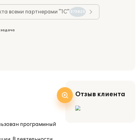
та всеми партнерами "1С"
575825
 задача
Отзыв клиента
ользован программный
ции. В деятельности