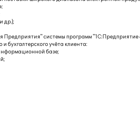
я:
;
 др.);
 Предприятия" системы программ "1С:Предприятие 
и бухгалтерского учёта клиента:
 информационной базе;
й;