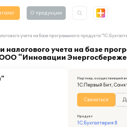
аталог
О продукции
алогового учета на базе программного продукта "1С:Бухгал
и налогового учета на базе прог
и ООО "Инновации Энергосбереж
я"
Партнер, осуществивший в
1С:Первый Бит, Сан
Связаться
Д
Продукт
1С:Бухгалтерия 8