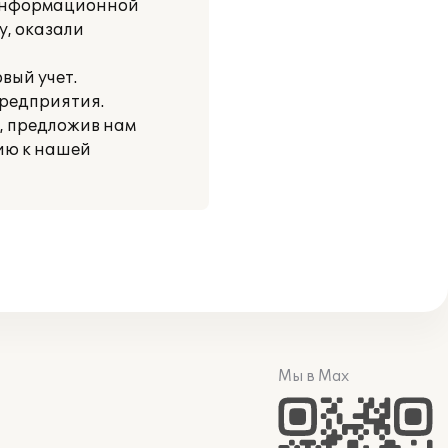
е информационной
у, оказали
вый учет.
предприятия.
, предложив нам
ию к нашей
Мы в Max