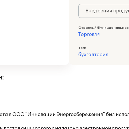
Внедрения продук
Отрасль / Функциональная
Торговля
Теги
бухгалтерия
и:
учета в ООО "Инновации Энергосбережения" был исп
и поставки широкого диапазона электронной продук