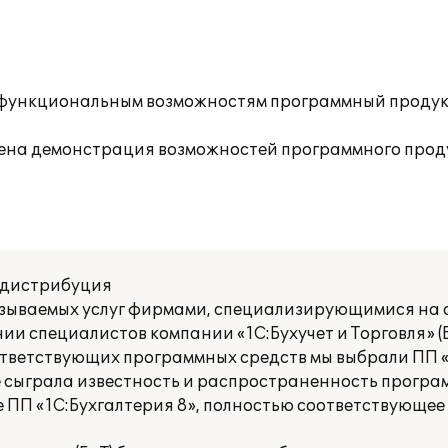
им функциональным возможностям программный продук
дена демонстрация возможностей программного продук
и дистрибуция
азываемых услуг фирмами, специализирующимися на
ии специалистов компании «1С:Бухучет и Торговля» (Б
ответствующих программных средств мы выбрали ПП «
 сыграла известность и распространенность програ
 ПП «1С:Бухгалтерия 8», полностью соответствующее