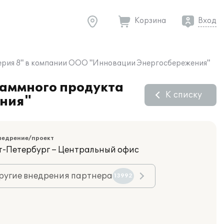
Корзина
Вход
терия 8" в компании ООО "Инновации Энергосбережения"
раммного продукта
К списку
ения"
недрение/проект
кт-Петербург – Центральный офис
ругие внедрения партнера
13992