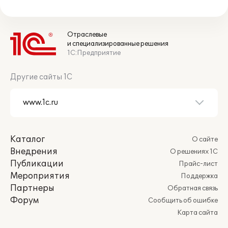
Отраслевые
и специализированные решения
1С:Предприятие
Другие сайты 1С
Каталог
О сайте
Внедрения
О решениях 1С
Публикации
Прайс-лист
Мероприятия
Поддержка
Партнеры
Обратная связь
Форум
Сообщить об ошибке
Карта сайта