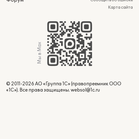
Форум
Сообщить об ошибке
Карта сайта
Мы в Max
© 2011-2026 АО «Группа 1С» (правопреемник ООО
«1С»). Все права защищены.
websol@1c.ru