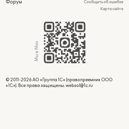
Форум
Сообщить об ошибке
Карта сайта
Мы в Max
© 2011-2026 АО «Группа 1С» (правопреемник ООО
«1С»). Все права защищены.
websol@1c.ru