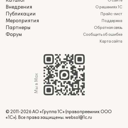
Каталог
О сайте
Внедрения
О решениях 1С
Публикации
Прайс-лист
Мероприятия
Поддержка
Партнеры
Обратная связь
Форум
Сообщить об ошибке
Карта сайта
Мы в Max
© 2011-2026 АО «Группа 1С» (правопреемник ООО
«1С»). Все права защищены.
websol@1c.ru