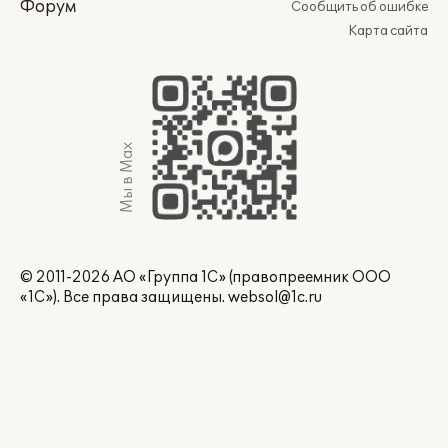
Форум
Сообщить об ошибке
Карта сайта
Мы в Max
© 2011-2026 АО «Группа 1С» (правопреемник ООО
«1С»). Все права защищены.
websol@1c.ru