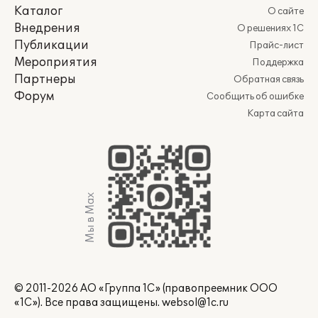
Каталог
О сайте
Внедрения
О решениях 1С
Публикации
Прайс-лист
Мероприятия
Поддержка
Партнеры
Обратная связь
Форум
Сообщить об ошибке
Карта сайта
Мы в Max
© 2011-2026 АО «Группа 1С» (правопреемник ООО
«1С»). Все права защищены.
websol@1c.ru