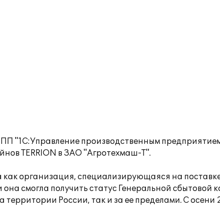
ПП "1С:Управление производственным предприятием 
йнов TERRION в ЗАО "Агротехмаш-Т".
а как организация, специализирующаяся на поставке
ни она смогла получить статус Генеральной сбытово
 территории России, так и за ее пределами. С осени