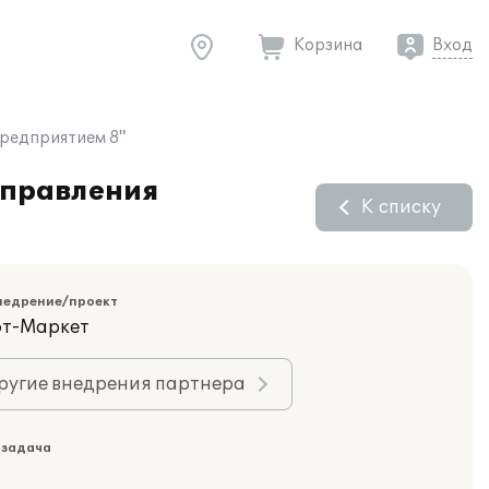
Корзина
Вход
предприятием 8"
Управления
К списку
недрение/проект
фт-Маркет
ругие внедрения партнера
 задача