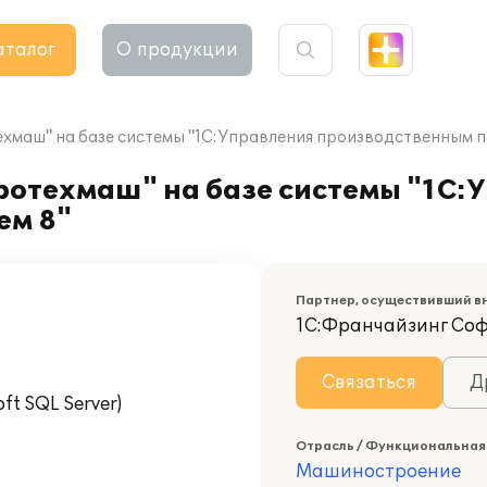
аталог
О продукции
ехмаш" на базе системы "1С:Управления производственным 
ротехмаш" на базе системы "1С:
ем 8"
Партнер, осуществивший в
1С:Франчайзинг Со
Связаться
Д
t SQL Server)
Отрасль / Функциональная
Машиностроение