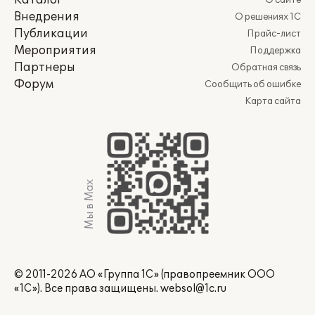
Каталог
О сайте
Внедрения
О решениях 1С
Публикации
Прайс-лист
Мероприятия
Поддержка
Партнеры
Обратная связь
Форум
Сообщить об ошибке
Карта сайта
Мы в Max
© 2011-2026 АО «Группа 1С» (правопреемник ООО
«1С»). Все права защищены.
websol@1c.ru