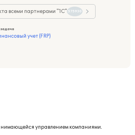
та всеми партнерами "1С"
575930
 задача
нансовый учет (FRP)
, занимающейся управлением компаниями.