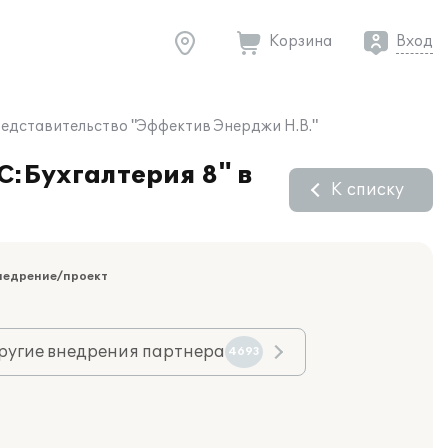
Корзина
Вход
Представительство "Эффектив Энерджи Н.В."
С:Бухгалтерия 8" в
К списку
недрение/проект
ругие внедрения партнера
4693