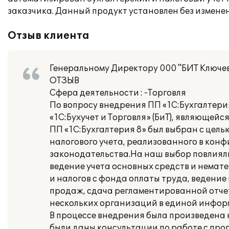
заказчика. Данный продукт установлен без измене
Отзыв клиента
Генеральному Директору 000 "БИТ Ключев
ОТЗЫВ
Сфера деятельности : -Торговля
По вопросу внедрения ПП «1С:Бухгалтери
«1С:Бухучет и Торговля» (БиТ), являющей
ПП «1С:Бухгалтерия 8» был выбран с цел
налогового учета, реализованного в конф
законодательства.На наш выбор повлиял
ведение учета основных средств и немат
и налогов с фонда оплаты труда, ведение 
продаж, сдача регламентированной отче
нескольких организаций в единой инфор
В процессе внедрения была произведена 
были даны консультации по работе с про