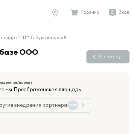
Корзина
Вход
тандарт"ПП "1С:Бухгалтерия 8"
 базе ООО
К списку
недрение/проект
ва - м. Преображенская площадь
ругие внедрения партнера
7609