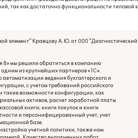
ний, так как достаточно функциональности типовой 
ой элемент" Кравцову А. Ю. от 000 "Диагностический
я 8» мы решили обратиться в компанию
ся одним из крупнейших партнеров «1С».
ью автоматизации ведения бухгалтерского и
игурации, с учетом требований российского
и такие возможности конфигурации, как
ериальных активов, расчет заработной платы
кассовой книги, книги покупок и книги
тности и персонифицированный учет, учет
мационной базе.
настройка учетной политики, также нам
граммой . Качество выполненных работ