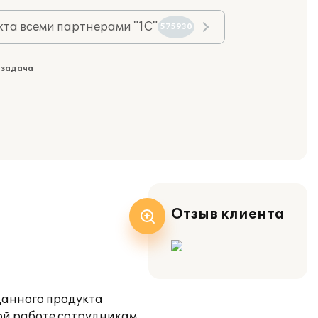
та всеми партнерами "1С"
575930
 задача
Отзыв клиента
данного продукта
ой работе сотрудникам