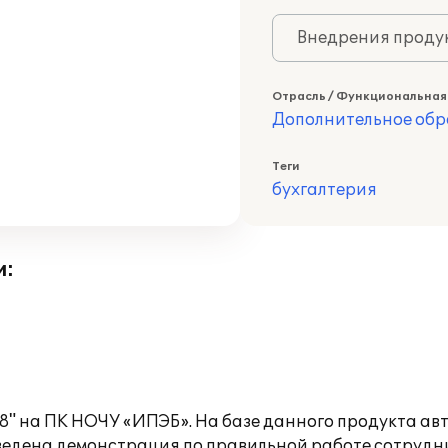
Внедрения продук
Отрасль / Функциональная
Дополнительное обр
Теги
бухгалтерия
и:
 8" на ПК НОЧУ «ИПЭБ». На базе данного продукта а
оведена демонстрация по правильной работе сотрудн