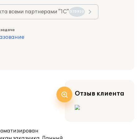
та всеми партнерами "1С"
575930
 задача
азование
Отзыв клиента
втоматизирован
икам заказчика. Данный