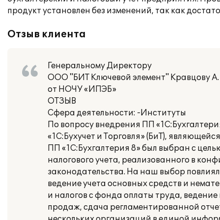
продукт установлен без изменений, так как доста
Отзыв клиента
Генеральному Директору
ООО "БИТ Ключевой элемент" Кравцову А.
от НОЧУ «ИПЭБ»
ОТЗЫВ
Сфера деятельности: -Институты
По вопросу внедрения ПП «1С:Бухгалтери
«1С:Бухучет и Торговля» (БиТ), являющей
ПП «1С:Бухгалтерия 8» был выбран с цел
налогового учета, реализованного в конф
законодательства. На наш выбор повлиял
ведение учета основных средств и немат
и налогов с фонда оплаты труда, ведение 
продаж, сдача регламентированной отче
нескольких организаций в единой инфор