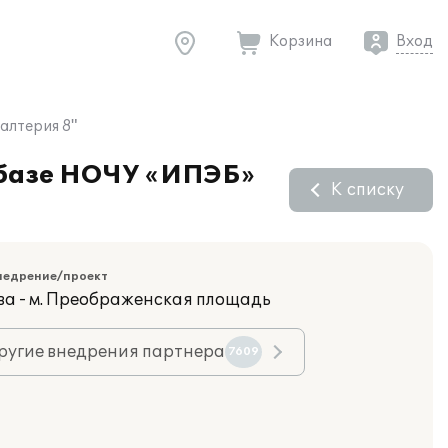
Корзина
Вход
алтерия 8"
а базе НОЧУ «ИПЭБ»
К списку
недрение/проект
ва - м. Преображенская площадь
ругие внедрения партнера
7609