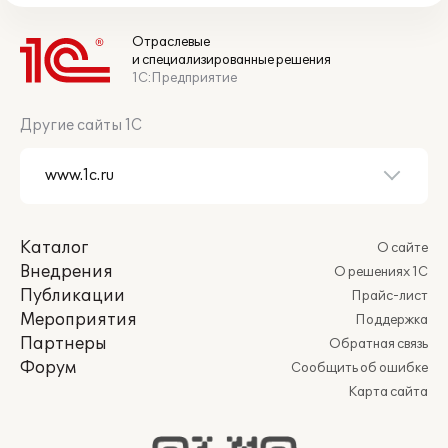
Отраслевые
и специализированные решения
1С:Предприятие
Другие сайты 1С
Каталог
О сайте
Внедрения
О решениях 1С
Публикации
Прайс-лист
Мероприятия
Поддержка
Партнеры
Обратная связь
Форум
Сообщить об ошибке
Карта сайта