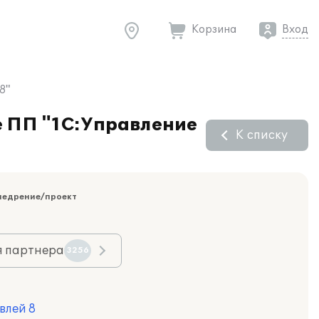
Корзина
Вход
8"
е ПП "1С:Управление
К списку
недрение/проект
я партнера
3256
влей 8