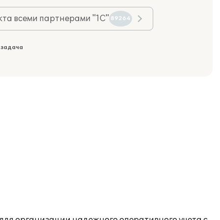
та всеми партнерами "1С"
89264
 задача