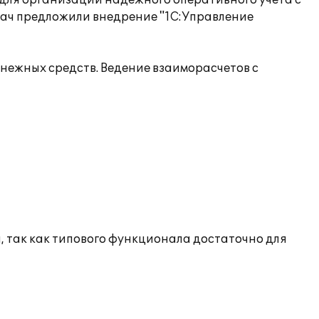
 для организации надежного оперативного учета с
дач предложили внедрение "1С:Управление
енежных средств. Ведение взаиморасчетов с
 так как типового функционала достаточно для