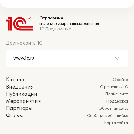
Отраслевые
и специализированные решения
1С:Предприятие
Другие сайты 1С
Каталог
О сайте
Внедрения
О решениях 1С
Публикации
Прайс-лист
Мероприятия
Поддержка
Партнеры
Обратная связь
Форум
Сообщить об ошибке
Карта сайта