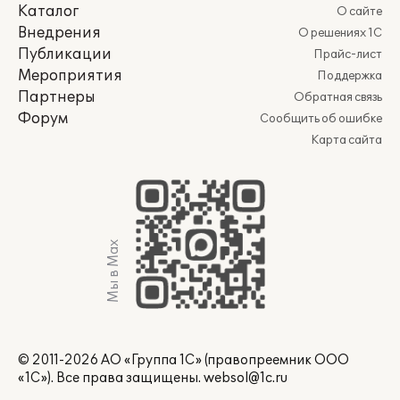
Каталог
О сайте
Внедрения
О решениях 1С
Публикации
Прайс-лист
Мероприятия
Поддержка
Партнеры
Обратная связь
Форум
Сообщить об ошибке
Карта сайта
Мы в Max
© 2011-2026 АО «Группа 1С» (правопреемник ООО
«1С»). Все права защищены.
websol@1c.ru