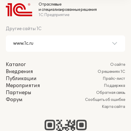
Отраслевые
и специализированные решения
1С:Предприятие
Другие сайты 1С
Каталог
О сайте
Внедрения
О решениях 1С
Публикации
Прайс-лист
Мероприятия
Поддержка
Партнеры
Обратная связь
Форум
Сообщить об ошибке
Карта сайта