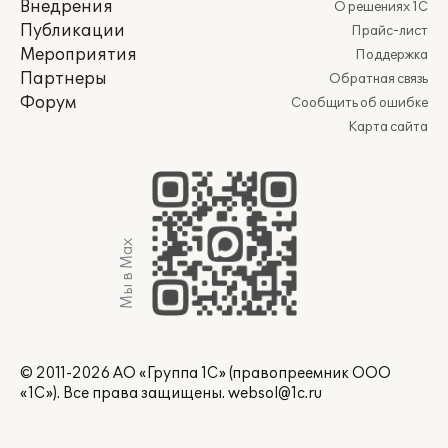
Внедрения
О решениях 1С
Публикации
Прайс-лист
Мероприятия
Поддержка
Партнеры
Обратная связь
Форум
Сообщить об ошибке
Карта сайта
Мы в Max
© 2011-2026 АО «Группа 1С» (правопреемник ООО
«1С»). Все права защищены.
websol@1c.ru