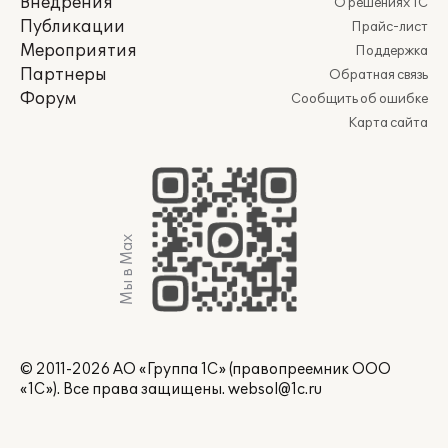
Внедрения
О решениях 1С
Публикации
Прайс-лист
Мероприятия
Поддержка
Партнеры
Обратная связь
Форум
Сообщить об ошибке
Карта сайта
Мы в Max
© 2011-2026 АО «Группа 1С» (правопреемник ООО
«1С»). Все права защищены.
websol@1c.ru