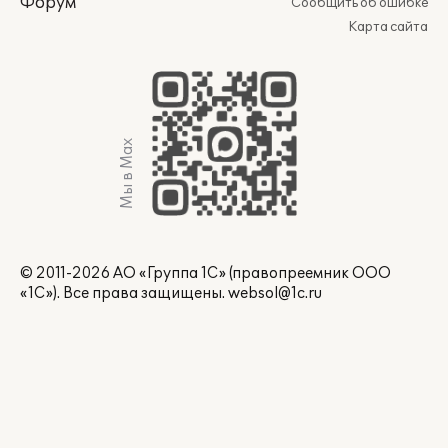
Форум
Сообщить об ошибке
Карта сайта
Мы в Max
© 2011-2026 АО «Группа 1С» (правопреемник ООО
«1С»). Все права защищены.
websol@1c.ru