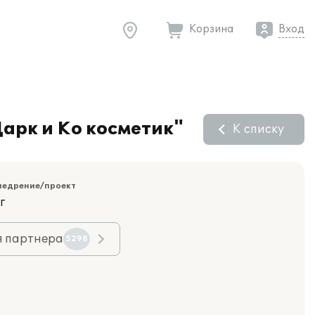
Корзина
Вход
арк и Ко косметик"
К списку
недрение/проект
г
я партнера
5298