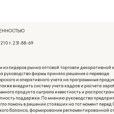
ВЕННОСТЬЮ
210 т. 231-88-69
м из лидеров рынка оптовой торговли декоративной 
да руководство фирмы приняло решение о переводе
рского и оперативного учета на программные продук
акже внедрить систему учета кадров и расчета зара
ммного продукта сыграла известность и распростра
пность поддержки. По мнению руководства предприя
гло помочь в решении стоявших на тот момент перед
ского баланса, формирование регламентированной от