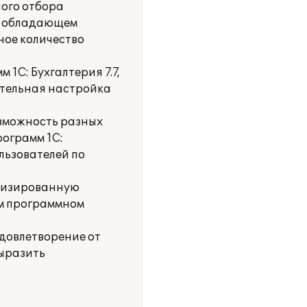
ного отбора
е, обладающем
ное количество
1С: Бухгалтерия 7.7,
нительная настройка
озможность разных
рограмм 1С:
льзователей по
атизированную
ом программном
удовлетворение от
выразить