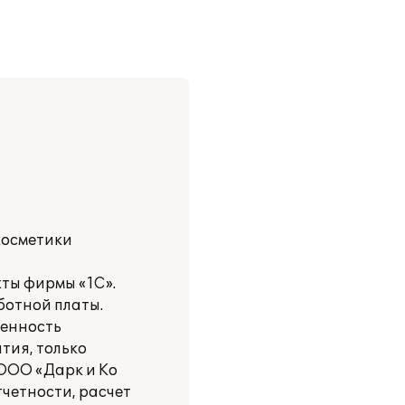
косметики
ты фирмы «1С».
ботной платы.
ненность
тия, только
 ООО «Дарк и Ко
четности, расчет