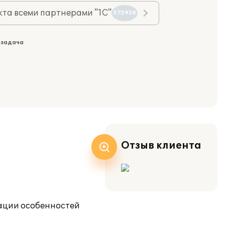
та всеми партнерами "1С"
575930
 задача
Отзыв клиента
зации особенностей