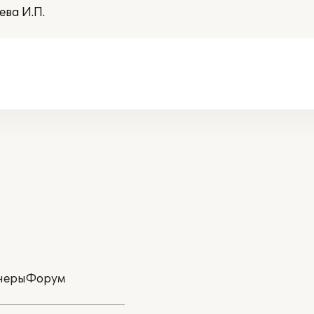
ева И.П.
неры
Форум