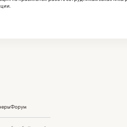
ции.
неры
Форум