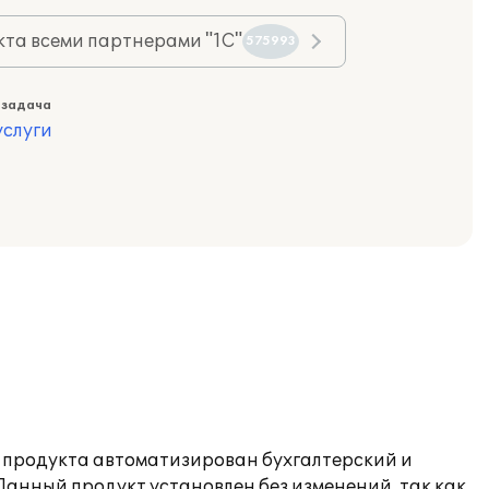
та всеми партнерами "1С"
575993
 задача
слуги
о продукта автоматизирован бухгалтерский и
анный продукт установлен без изменений, так как