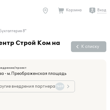
Корзина
Вход
Бухгалтерия 8"
ентр Строй Ком на
К списку
недрение/проект
ва - м. Преображенская площадь
ругие внедрения партнера
7609