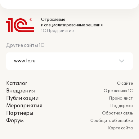
Отраслевые
и специализированные решения
1С:Предприятие
Другие сайты 1С
Каталог
О сайте
Внедрения
О решениях 1С
Публикации
Прайс-лист
Мероприятия
Поддержка
Партнеры
Обратная связь
Форум
Сообщить об ошибке
Карта сайта