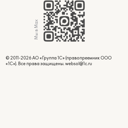
Мы в Max
© 2011-2026 АО «Группа 1С» (правопреемник ООО
«1С»). Все права защищены.
websol@1c.ru