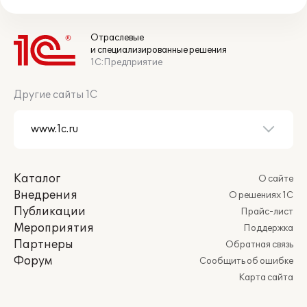
Отраслевые
и специализированные решения
1С:Предприятие
Другие сайты 1С
Каталог
О сайте
Внедрения
О решениях 1С
Публикации
Прайс-лист
Мероприятия
Поддержка
Партнеры
Обратная связь
Форум
Сообщить об ошибке
Карта сайта