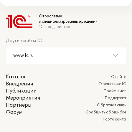
Отраслевые
и специализированные решения
1С:Предприятие
Другие сайты 1С
Каталог
О сайте
Внедрения
О решениях 1С
Публикации
Прайс-лист
Мероприятия
Поддержка
Партнеры
Обратная связь
Форум
Сообщить об ошибке
Карта сайта