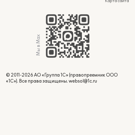
Карта сайта
Мы в Max
© 2011-2026 АО «Группа 1С» (правопреемник ООО
«1С»). Все права защищены.
websol@1c.ru