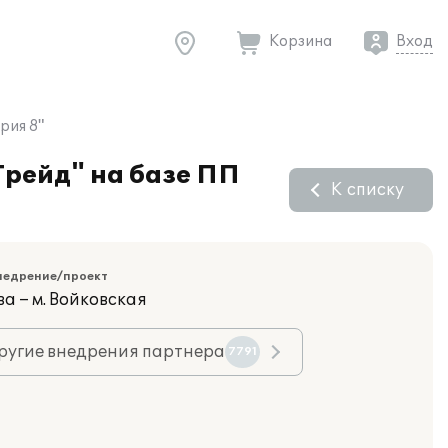
Корзина
Вход
рия 8"
Трейд" на базе ПП
К списку
недрение/проект
а – м. Войковская
ругие внедрения партнера
7791