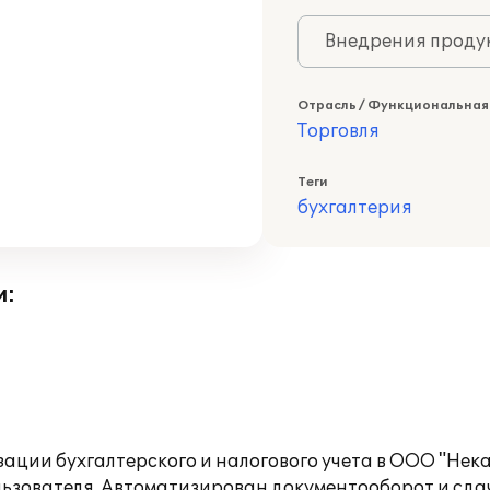
Внедрения продук
Отрасль / Функциональная
Торговля
Теги
бухгалтерия
и:
ии бухгалтерского и налогового учета в ООО "Нека 
ьзователя. Автоматизирован документооборот и сда