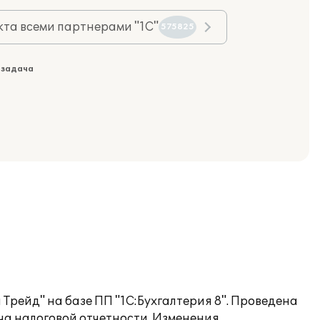
та всеми партнерами "1С"
575825
 задача
Трейд" на базе ПП "1С:Бухгалтерия 8". Проведена
ча налоговой отчетности. Изменения