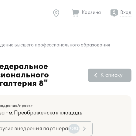
Корзина
Вход
ждение высшего профессионального образования
Федеральное
сионального
К списку
галтерия 8"
недрение/проект
ва - м. Преображенская площадь
ругие внедрения партнера
7602