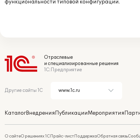
функциональности типовой конфигурации.
Отраслевые
и специализированные решения
1С:Предприятие
Другие сайты 1С
Каталог
Внедрения
Публикации
Мероприятия
Парт
О сайте
О решениях 1С
Прайс-лист
Поддержка
Обратная связь
Сообщ