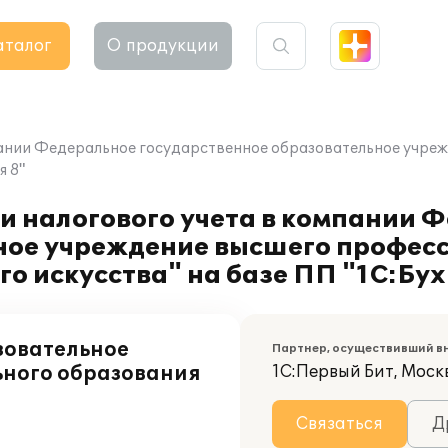
аталог
О продукции
мпании Федеральное государственное образовательное учре
я 8"
и налогового учета в компании 
ное учреждение высшего профес
о искусства" на базе ПП "1С:Бух
зовательное
Партнер, осуществивший в
ьного образования
1С:Первый Бит, Моск
Связаться
Д