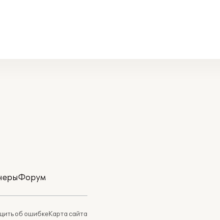
неры
Форум
ить об ошибке
Карта сайта