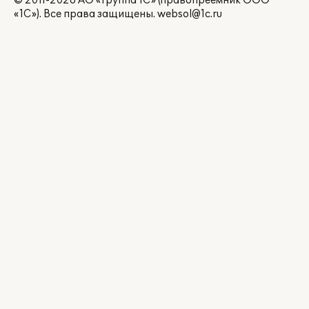
© 2011-2026 АО «Группа 1С» (правопреемник ООО
«1С»). Все права защищены.
websol@1c.ru