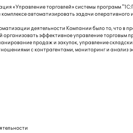
ция «Управление торговлей» системы программ "1С:
 комплексе автоматизировать задачи оперативного и
матизации деятельности Компании было то, что в п
й организовать эффективное управление торговым п
ланирование продаж и закупок, управление складски
ношениями с контрагентами, мониторинг и анализ 
еятельности