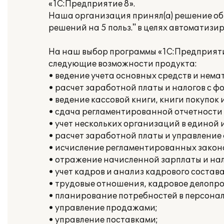
«1С:Предприятие 8».
Наша организация принял(а) решение об 
решений на 5 польз." в целях автоматизи
На наш выбор программы «1С:Предприяти
следующие возможности продукта:
• ведение учета основных средств и нема
• расчет заработной платы и налогов с ф
• ведение кассовой книги, книги покупок 
• сдача регламентированной отчетности
• учет нескольких организаций в единой
• расчет заработной платы и управлени
• исчисление регламентированных законо
• отражение начисленной зарплаты и нал
• учет кадров и анализ кадрового состава
• трудовые отношения, кадровое делопро
• планирование потребностей в персонал
• управление продажами;
• управление поставками;