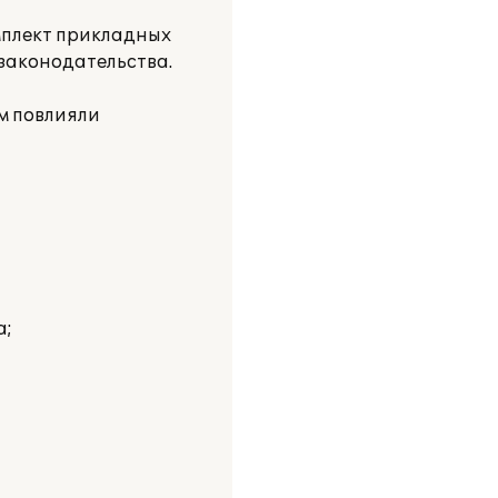
мплект прикладных
 законодательства.
м повлияли
а;