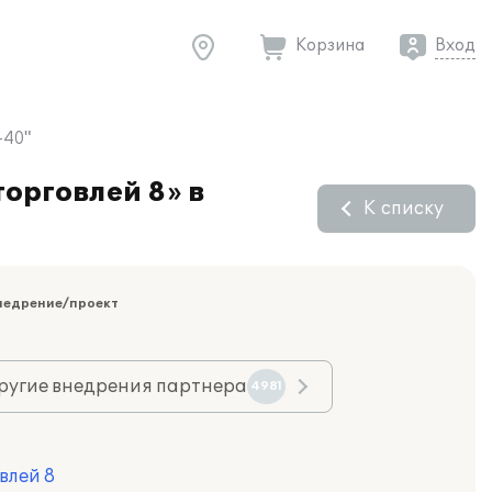
Корзина
Вход
-40"
орговлей 8» в
К списку
недрение/проект
ругие внедрения партнера
4981
влей 8