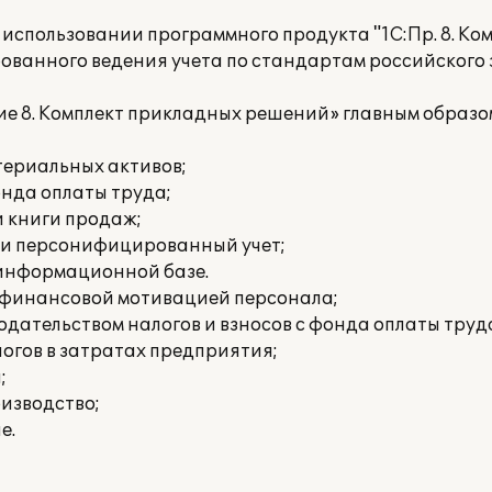
использовании программного продукта "1С:Пр. 8. Ко
рованного ведения учета по стандартам российского
е 8. Комплект прикладных решений» главным образо
териальных активов;
онда оплаты труда;
и книги продаж;
 и персонифицированный учет;
 информационной базе.
е финансовой мотивацией персонала;
дательством налогов и взносов с фонда оплаты труд
огов в затратах предприятия;
;
изводство;
е.