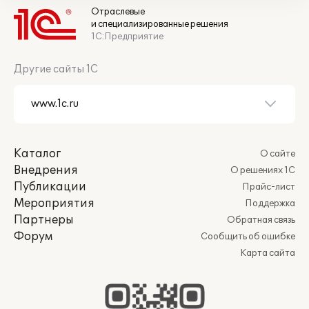
Отраслевые
и специализированные решения
1С:Предприятие
Другие сайты 1С
Каталог
О сайте
Внедрения
О решениях 1С
Публикации
Прайс-лист
Мероприятия
Поддержка
Партнеры
Обратная связь
Форум
Сообщить об ошибке
Карта сайта