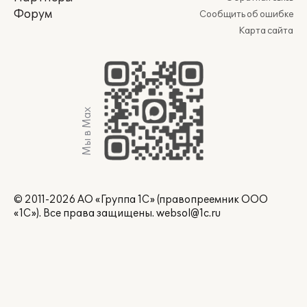
Форум
Сообщить об ошибке
Карта сайта
Мы в Max
© 2011-2026 АО «Группа 1С» (правопреемник ООО
«1С»). Все права защищены.
websol@1c.ru