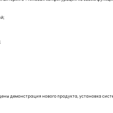
ий;
;
едены демонстрация нового продукта, установка сист