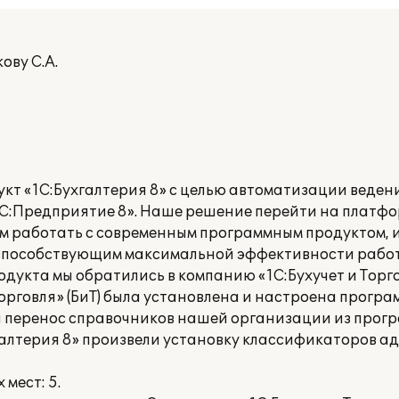
ову С.А.
т «1С:Бухгалтерия 8» с целью автоматизации веден
«1С:Предприятие 8». Наше решение перейти на платф
ем работать с современным программным продуктом,
способствующим максимальной эффективности работ
укта мы обратились в компанию «1С:Бухучет и Торгов
орговля» (БиТ) была установлена и настроена програ
 перенос справочников нашей организации из прог
хгалтерия 8» произвели установку классификаторов а
мест: 5.