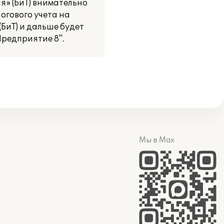
я» (БиТ) внимательно
огового учета на
БиТ) и дальше будет
редприятие 8".
Мы в Max