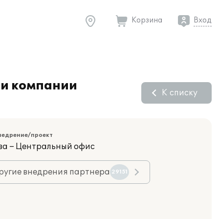
Корзина
Вход
ти компании
К списку
недрение/проект
ва – Центральный офис
ругие внедрения партнера
29151