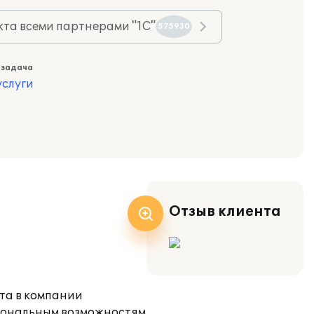
та всеми партнерами "1С"
575930
 задача
слуги
Отзыв клиента
ета в компании
циональным возможностям