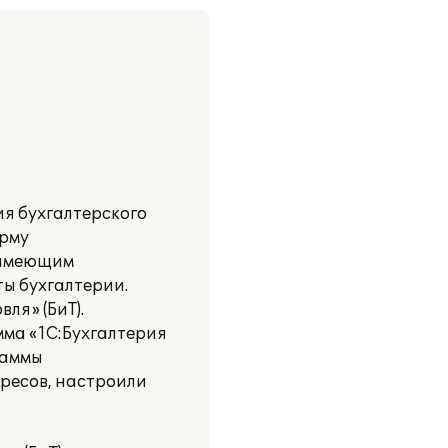
ия бухгалтерского
орму
 имеющим
ы бухгалтерии.
ля» (БиТ).
мма «1С:Бухгалтерия
раммы
дресов, настроили