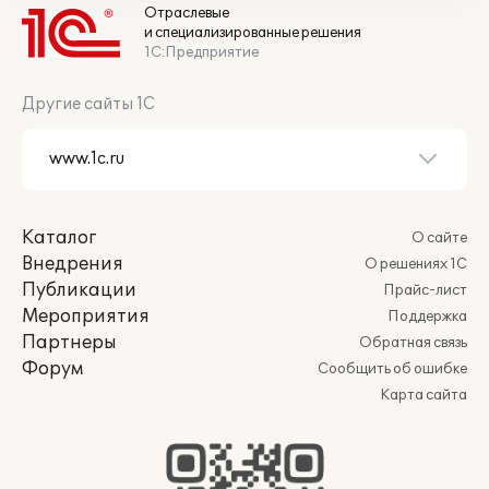
Отраслевые
и специализированные решения
1С:Предприятие
Другие сайты 1С
Каталог
О сайте
Внедрения
О решениях 1С
Публикации
Прайс-лист
Мероприятия
Поддержка
Партнеры
Обратная связь
Форум
Сообщить об ошибке
Карта сайта