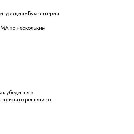
фигурация «Бухгалтерия
НМА по нескольким
ик убедился в
о принято решение о