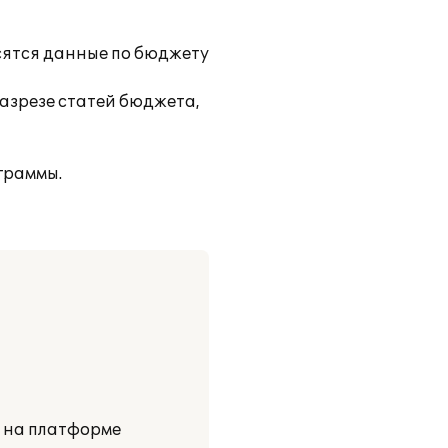
осятся данные по бюджету
разрезе статей бюджета,
граммы.
и на платформе