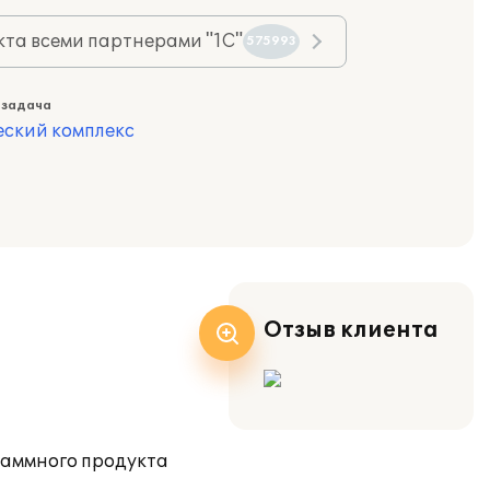
та всеми партнерами "1С"
575993
 задача
еский комплекс
Отзыв клиента
раммного продукта