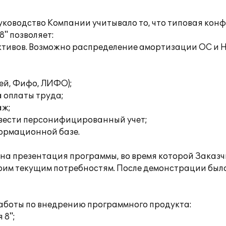
уководство Компании учитывало то, что типовая кон
" позволяет:
активов. Возможно распределение амортизации ОС и 
ней, Фифо, ЛИФО);
 оплаты труда;
аж;
 вести персонифицированный учет;
формационной базе.
а презентация программы, во время которой Заказч
оим текущим потребностям. После демонстрации был
аботы по внедрению программного продукта:
 8";