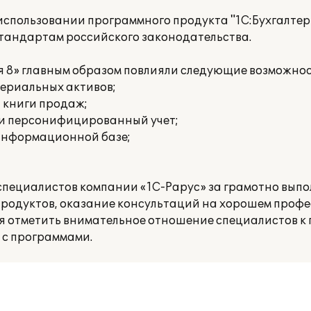
пользовании программного продукта "1С:Бухгалтери
стандартам российского законодательства.
я 8» главным образом повлияли следующие возможнос
териальных активов;
и книги продаж;
 и персонифицированный учет;
 информационной базе;
 специалистов компании «1С-Рарус» за грамотно вып
родуктов, оказание консультаций на хорошем проф
ся отметить внимательное отношение специалистов к 
 с программами.