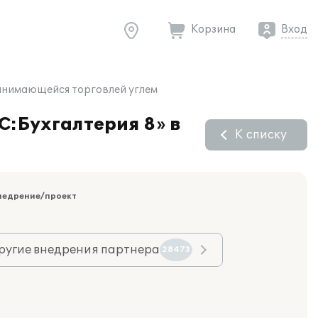
Корзина
Вход
 занимающейся торговлей углем
С:Бухгалтерия 8» в
К списку
недрение/проект
ругие внедрения партнера
28473