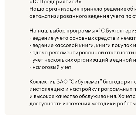
«1С:Предприятие 8».
Наша организация приняла решение об ис
автоматизированного ведения учета по 
На наш выбор программы «1С:Бухгалтери
- ведение учета основных средств и нема
- ведение кассовой книги, книги покупок 
- сдача регламентированной отчетности
- учет нескольких организаций в единой
- налоговый учет.
Коллектив ЗАО "Сибуглемет" благодарит
инсталляцию и настройку программных п
и высокое качество обслуживания. Хочет
доступность изложения методики работы