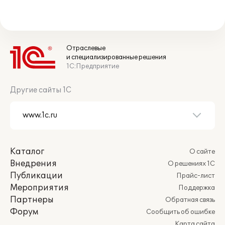
Отраслевые
и специализированные решения
1С:Предприятие
Другие сайты 1С
Каталог
О сайте
Внедрения
О решениях 1С
Публикации
Прайс-лист
Мероприятия
Поддержка
Партнеры
Обратная связь
Форум
Сообщить об ошибке
Карта сайта