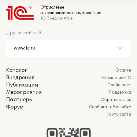
Отраслевые
и специализированные решения
1С:Предприятие
Другие сайты 1С
Каталог
О сайте
Внедрения
О решениях 1С
Публикации
Прайс-лист
Мероприятия
Поддержка
Партнеры
Обратная связь
Форум
Сообщить об ошибке
Карта сайта