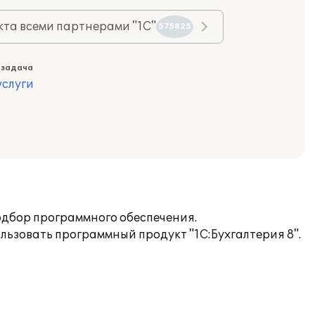
та всеми партнерами "1С"
575825
 задача
слуги
одбор программного обеспечения.
ьзовать программный продукт "1С:Бухгалтерия 8".