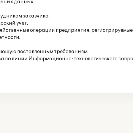
ичных данных.
удникам заказчика.
рский учет.
зяйственные операции предприятия, регистрируемые 
етности.
чающую поставленным требованиям.
са по линии Информационно-технологического сопр