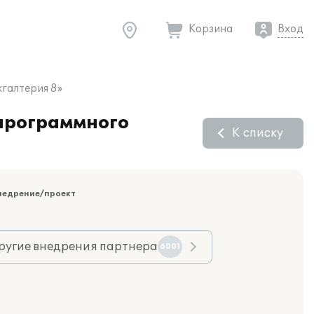
Корзина
Вход
галтерия 8»
программного
К списку
недрение/проект
ругие внедрения партнера
6001