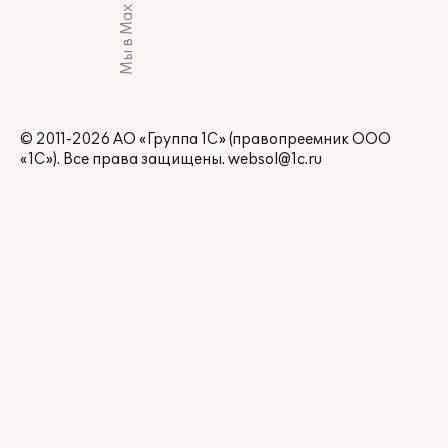
Мы в Max
© 2011-2026 АО «Группа 1С» (правопреемник ООО
«1С»). Все права защищены.
websol@1c.ru