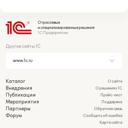
Отраслевые
и специализированные решения
1С:Предприятие
Другие сайты 1С
Каталог
О сайте
Внедрения
О решениях 1С
Публикации
Прайс-лист
Мероприятия
Поддержка
Партнеры
Обратная связь
Форум
Сообщить об ошибке
Карта сайта