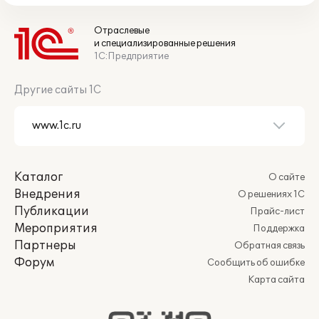
Отраслевые
и специализированные решения
1С:Предприятие
Другие сайты 1С
Каталог
О сайте
Внедрения
О решениях 1С
Публикации
Прайс-лист
Мероприятия
Поддержка
Партнеры
Обратная связь
Форум
Сообщить об ошибке
Карта сайта