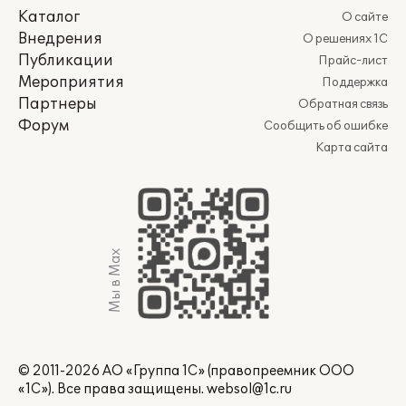
Каталог
О сайте
Внедрения
О решениях 1С
Публикации
Прайс-лист
Мероприятия
Поддержка
Партнеры
Обратная связь
Форум
Сообщить об ошибке
Карта сайта
Мы в Max
© 2011-2026 АО «Группа 1С» (правопреемник ООО
«1С»). Все права защищены.
websol@1c.ru