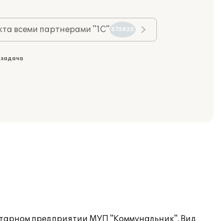
та всеми партнерами "1С"
575825
 задача
итарном предприятии МУП "Коммунальник". Вид