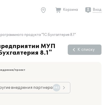
Корзина
Вход
рограммного продукта "1С:Бухгалтерия 8.1"
 предприятии МУП
К списку
ухгалтерия 8.1"
недрение/проект
ругие внедрения партнера
582