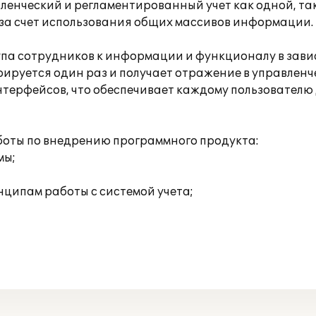
енческий и регламентированный учет как одной, так
 за счет использования общих массивов информации.
па сотрудников к информации и функционалу в завис
руется один раз и получает отражение в управленч
терфейсов, что обеспечивает каждому пользователю
оты по внедрению программного продукта:
мы;
нципам работы с системой учета;