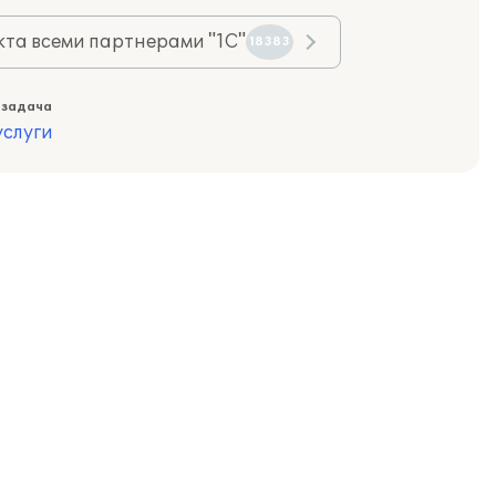
та всеми партнерами "1С"
18383
 задача
слуги