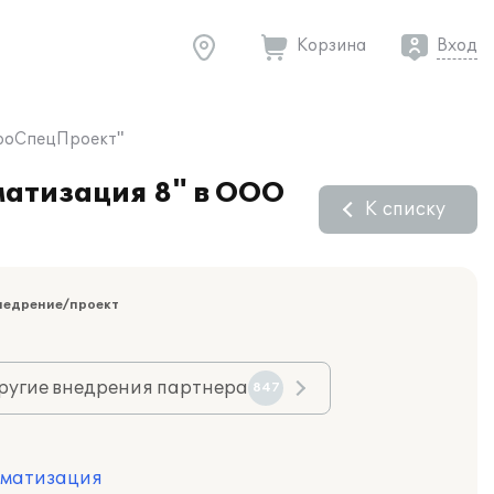
Корзина
Вход
дроСпецПроект"
матизация 8" в ООО
К списку
недрение/проект
ругие внедрения партнера
847
оматизация