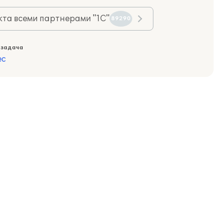
та всеми партнерами "1С"
89290
 задача
ес