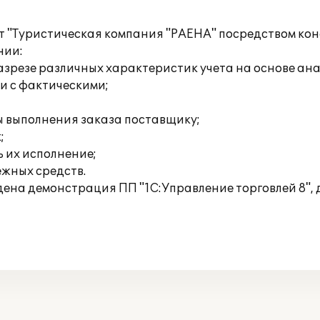
 "Туристическая компания "РАЕНА" посредством кон
нии:
разрезе различных характеристик учета на основе а
и с фактическими;
пы выполнения заказа поставщику;
;
 их исполнение;
жных средств.
едена демонстрация ПП "1С:Управление торговлей 8",