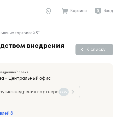
Корзина
Вход
вление торговлей 8"
едством внедрения
К списку
недрение/проект
ва – Центральный офис
ругие внедрения партнера
6307
влей 8