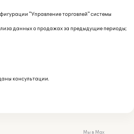
фигурации "Управление торговлей" системы
нализа данных о продажах за предыдущие периоды;
 даны консультации.
Мы в Max