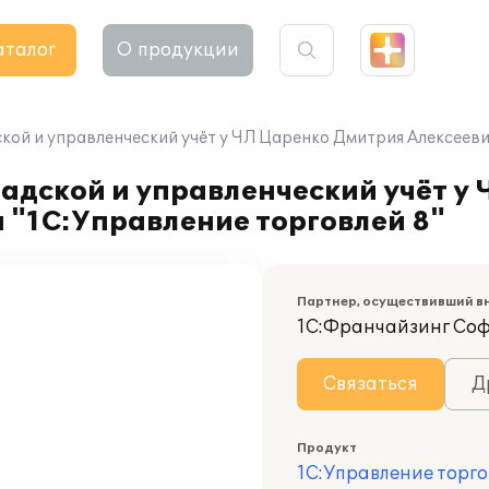
аталог
О продукции
кой и управленческий учёт у ЧЛ Царенко Дмитрия Алексееви
адской и управленческий учёт у
 "1С:Управление торговлей 8"
Партнер, осуществивший в
1С:Франчайзинг Со
Связаться
Д
Продукт
1С:Управление торго