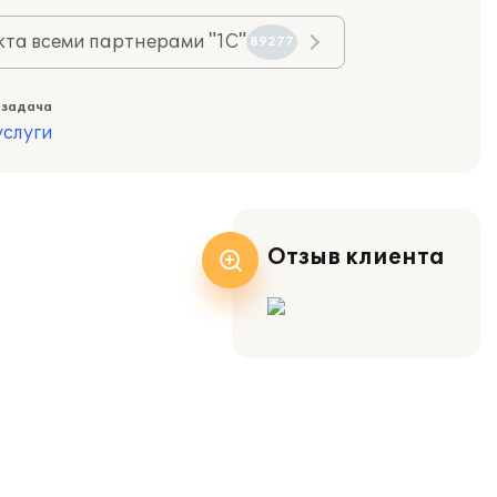
та всеми партнерами "1С"
89277
 задача
слуги
Отзыв клиента