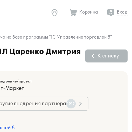
Корзина
Вход
ча на базе программы "1С:Управление торговлей 8"
 ЧЛ Царенко Дмитрия
К списку
недрение/проект
фт-Маркет
ругие внедрения партнера
1013
влей 8