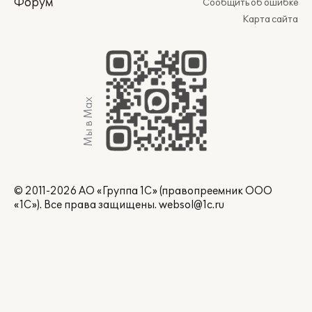
Форум
Сообщить об ошибке
Карта сайта
Мы в Max
© 2011-2026 АО «Группа 1С» (правопреемник ООО
«1С»). Все права защищены.
websol@1c.ru