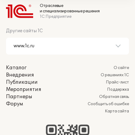
Отраслевые
и специализированные решения
1С:Предприятие
Другие сайты 1С
Каталог
О сайте
Внедрения
О решениях 1С
Публикации
Прайс-лист
Мероприятия
Поддержка
Партнеры
Обратная связь
Форум
Сообщить об ошибке
Карта сайта