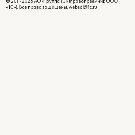
© 2011-2026 АО «Группа 1С» (правопреемник ООО
«1С»). Все права защищены.
websol@1c.ru