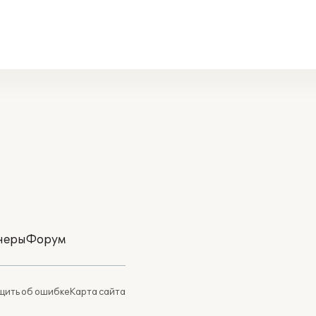
неры
Форум
ить об ошибке
Карта сайта