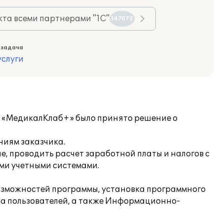
та всеми партнерами "1С"
147072
 задача
слуги
и «МедикалКлаб+» было принято решение о
ниям заказчика.
, проводить расчет заработной платы и налогов с
ми учетными системами.
озможностей программы, установка программного
ка пользователей, а также Информационно-