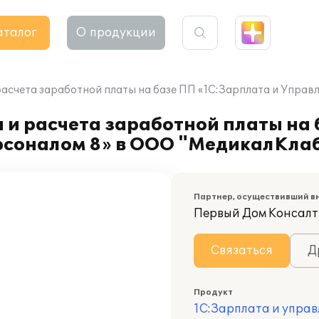
аталог
О продукции
расчета заработной платы на базе ПП «1С:Зарплата и Упра
 и расчета заработной платы на
рсоналом 8» в ООО "МедикалКла
Партнер, осуществивший в
Первый Дом Консалти
Связаться
Д
Продукт
1С:Зарплата и управ