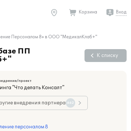
Корзина
Вход
вление Персоналом 8» в ООО "МедикалКлаб+"
 базе ПП
К списку
б+"
недрение/проект
нга "Что делать Консалт"
ругие внедрения партнера
662
ление персоналом 8